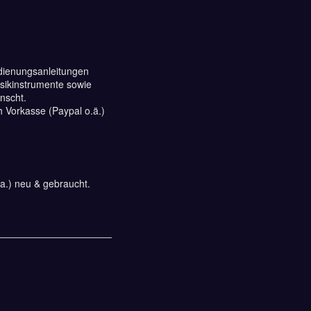
edienungsanleitungen
sikinstrumente sowie
ünscht.
 Vorkasse (Paypal o.ä.)
a.) neu & gebraucht.