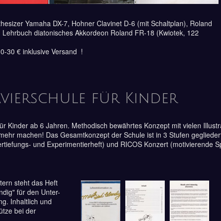
thesizer Yamaha DX-7, Hohner Clavinet D-6 (mit Schaltplan), Roland
, Lehrbuch diatonisches Akkordeon Roland FR-18 (Kwiotek, 122
-30 € inklusive Versand !
avierschule für Kinder
ür Kinder ab 6 Jahren. Methodisch bewährtes Konzept mit vielen Illust
mehr machen! Das Gesamtkonzept der Schule ist in 3 Stufen gegliedert:
rtiefungs- und Experimentierheft) und RICOS Konzert (motivierende Sp
tern steht das Heft
ndig" für den Unter-
g. Inhaltlich und
ütze bei der