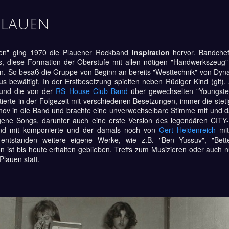
Plauen
en" ging 1970 die Plauener Rockband
Inspiration
hervor. Bandchef
es, diese Formation der Oberstufe mit allen nötigen "Handwerkszeug" 
. So besaß die Gruppe von Beginn an bereits "Westtechnik" von Dy
 bewältigt. In der Erstbesetzung spielten neben Rüdiger Kind (git),
) und die von der
RS House Club Band
über gewechselten "Youngster
tierte in der Folgezeit mit verschiedenen Besetzungen, immer die stet
v in die Band und brachte eine unverwechselbare Stimme mit und da
igene Songs, darunter auch eine erste Version des legendären CIT
end mit komponierte und der damals noch von
Gert Heidenreich
mit
s entstanden weitere eigene Werke, wie z.B. "Ben Yussuv", "Bet
 ist bis heute erhalten geblieben. Treffs zum Musizieren oder auch n
Plauen statt.