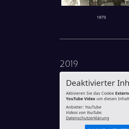
1970
2019
Deaktivierter Inh
Aktivieren Sie das Cookie
Extern
YouTube Video
um diesen Inhalt
Anbieter: YouTube
Videos von YouTube.
Datenschutzerklärung