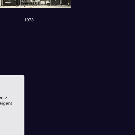
1973
en >
eigen!