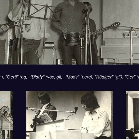
n.r. "Gerti" (bg), "Diddy" (voc, git), "Mods" (perc), "Rüdiger" (git), "Ger" 